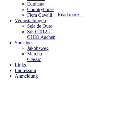
Equitana
Countryhorse
Read more...
Fiera Cavalli
Veranstaltungen
Sela de Ouro
SdO 2012 -
CHIO Aachen
Sonstiges
Jakobsweg
Marcha
Classic
Links
Impressum
Anmeldung