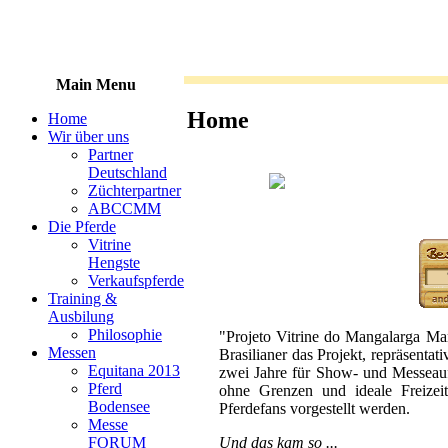
Main Menu
Home
Home
Wir über uns
Partner
Deutschland
Züchterpartner
ABCCMM
Die Pferde
Vitrine
Hengste
Verkaufspferde
Training &
Ausbilung
Philosophie
"Projeto Vitrine do Mangalarga Ma
Messen
Brasilianer das Projekt, repräsenta
Equitana 2013
zwei Jahre für Show- und Messeauft
Pferd
ohne Grenzen und ideale Freizeit
Bodensee
Pferdefans vorgestellt werden.
Messe
Und das kam so ...
FORUM