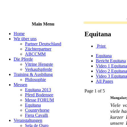
Main Menu
Equitana
Home
Wir über uns
Partner Deutschland
Print
Züchterpartner
ABCCMM
Equitana
Die Pferde
Bericht Equitana
Vitrine Hengste
Video 1 Equitana
Verkaufspferde
Video 2 Equitana
Training & Ausbilung
Video 3 Equitana
Philosophie
All Pages
Messen
Equitana 2013
Page 1 of 5
Pferd Bodensee
Mangalarg
Messe FORUM
Viele v
Equitana
Countryhorse
viele ha
Fiera Cavalli
kurzer 
Veranstaltungen
unsere 
Sela de Ouro