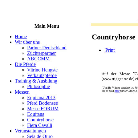
Main Menu
Countryhorse
Home
Wir über uns
Partner Deutschland
Print
Züchterpartner
ABCCMM
Die Pferde
Vitrine Hengste
Auf der Messe "Co
Verkaufspferde
(www.trigger-xe.de) e
Training & Ausbilung
Philosophie
(Um die Videos ansehen zu kön
Sie es sich
hier
runter laden.)
Messen
Equitana 2013
Pferd Bodensee
Messe FORUM
Equitana
Countryhorse
Fiera Cavalli
Veranstaltungen
Sela de Ouro