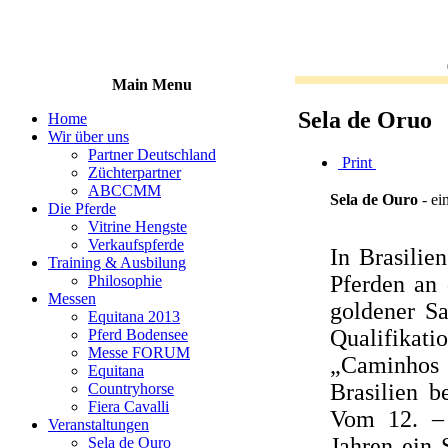
Main Menu
Sela de Oruo
Home
Wir über uns
Partner Deutschland
Print
Züchterpartner
ABCCMM
Sela de Ouro
- ei
Die Pferde
Vitrine Hengste
Verkaufspferde
In Brasilie
Training & Ausbilung
Pferden an 
Philosophie
Messen
goldener Sa
Equitana 2013
Qualifikat
Pferd Bodensee
Messe FORUM
„Caminhos 
Equitana
Brasilien b
Countryhorse
Fiera Cavalli
Vom 12. – 
Veranstaltungen
Jahren ein 
Sela de Ouro