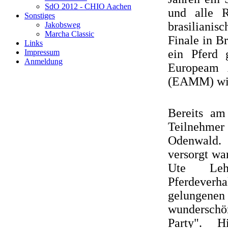
SdO 2012 - CHIO Aachen
und alle 
Sonstiges
brasilianis
Jakobsweg
Marcha Classic
Finale in B
Links
ein Pferd 
Impressum
Anmeldung
Europeam 
(EAMM) wied
Bereits am
Teilnehmer 
Odenwald. 
versorgt wa
Ute Leh
Pferdever
gelungenen
wunderschö
Party". H