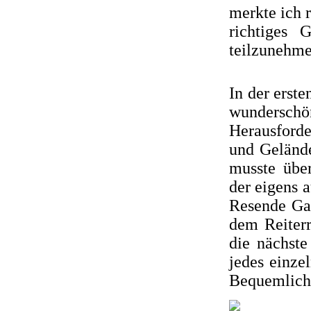
merkte ich r
richtiges 
teilzunehme
In der erst
wunderschö
Herausford
und Gelände
musste übe
der eigens a
Resende Gar
dem Reiterr
die nächste
jedes einze
Bequemlichk