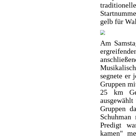
tradition
Startnummer
gelb für Wa
Am Samstag 
ergreife
anschließe
Musikalisc
segnete er 
Gruppen mit 
25 km Gel
ausgewählt 
Gruppen da
Schuhman m
Predigt wa
kamen" mei