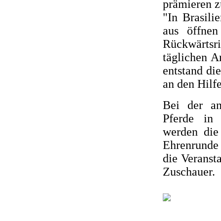
prämieren z
"In Brasili
aus öffne
Rückwärts
täglichen A
entstand di
an den Hilfe
Bei der an
Pferde in 
werden die
Ehrenrunde
die Veranst
Zuschauer.