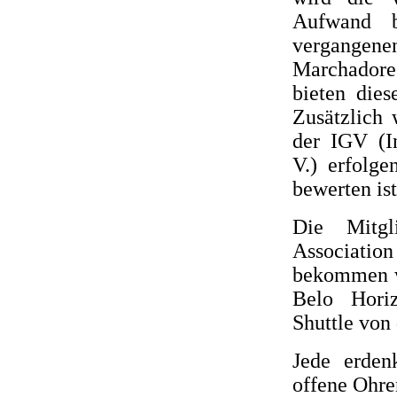
Aufwand b
vergangene
Marchadore
bieten dies
Zusätzlich 
der IGV (In
V.) erfolge
bewerten ist
Die Mitg
Associati
bekommen w
Belo Hori
Shuttle vo
Jede erden
offene Ohre