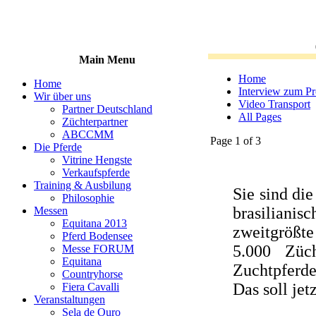
Main Menu
Home
Home
Interview zum Pr
Wir über uns
Video Transport
Partner Deutschland
All Pages
Züchterpartner
ABCCMM
Page 1 of 3
Die Pferde
Vitrine Hengste
Verkaufspferde
Training & Ausbilung
Sie sind die
Philosophie
brasiliani
Messen
Equitana 2013
zweitgrößt
Pferd Bodensee
5.000 Züc
Messe FORUM
Equitana
Zuchtpferde
Countryhorse
Das soll jet
Fiera Cavalli
Veranstaltungen
Sela de Ouro