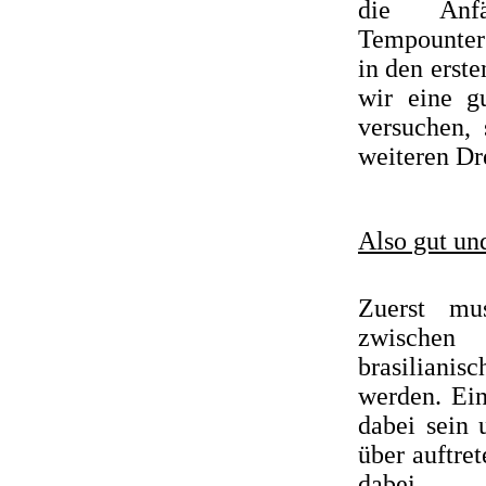
die Anfä
Tempounter
in den erst
wir eine g
versuchen,
weiteren Dr
Also gut un
Zuerst mu
zwischen
brasilianis
werden. Ei
dabei sein 
über auftre
dabei ...