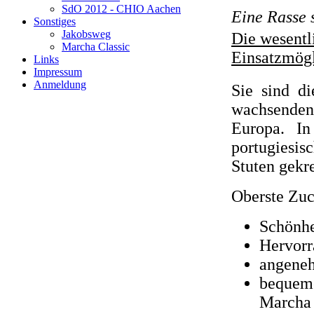
SdO 2012 - CHIO Aachen
Eine Rasse s
Sonstiges
Jakobsweg
Die wesentl
Marcha Classic
Einsatzmögl
Links
Impressum
Anmeldung
Sie sind di
wachsenden 
Europa. I
portugiesisc
Stuten gekr
Oberste Zuc
Schönhe
Hervorr
angene
bequeme
Marcha 