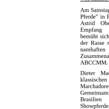
Am Samstag,
Pferde" in 
Astrid Ob
Empfang g
bemüht sich
der Rasse 
namhaften
Zusammenar
ABCCMM.
Dieter Ma
klassischen
Marchador
Gemeinsam 
Brasili
Showpferdep