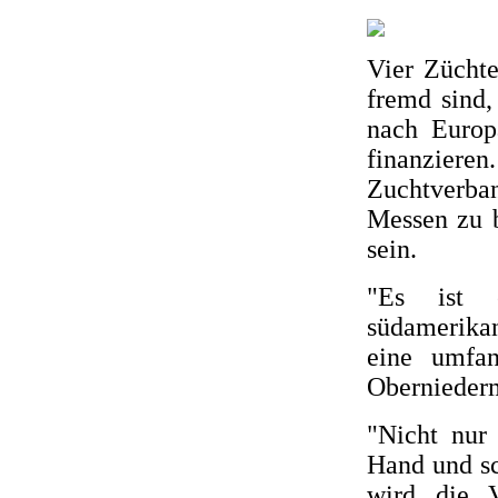
Vier Züchte
fremd sind,
nach Europ
finanzieren.
Zuchtverba
Messen zu b
sein.
"Es ist 
südamerikan
eine umfan
Obernieder
"Nicht nur
Hand und s
wird die V